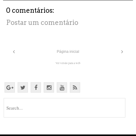
0 comentários:
Postar um comentário
‹
›
Página inicial
Ver versão para a web
Search