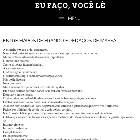
EU FAÇO, VOCÊ LÊ
MENU
Skip to content
ENTRE FIAPOS DE FRANGO E PEDAÇOS DE MASSA.
A primeira vez que a viu, estremeceu.
Na realidade, não foi a primeira vez que a viu, e sim a primeira vez que a notou.
Muito embora, isto não tenha a menor importância.
O efeito foi o mesmo.
Sentiu as pernas ficarem bambas.
A garganta secou.
Os dedos ageis endureceram.
O sentimento surgiu como uma descarga elétrica.
Não pediu licença.
Nem precisava.
Mas a ocasiao em que ocorreu, sem dúvida, ajudou.
Ela estava sentada no velho banco de metal, em frente ao barzinho.
Degustava uma empada.
Os dentinhos cortando delicadamente os fiapos de frango e pedaços de massa.
Farelos incontáveis manchando seu lábio rozado e desejavel.
As mãozinhas de dedos miúdos segurando com cuidado o guardanapo que envolvia o alimento.
Fechava os olhinhos de cor de mel a cada pedaço comido.
Não é possível dizer por quanto tempo ele a olhou e nem se o sentimento veio de imediato.
O fato é que o rapaz, em todo o seu esplendor mediocre, de calças pretas e oculos fundo de garrafa, apaixonou-
se.
Incontávelmente.
Incondicionalmente.
Completamente.
Enlouquecidamente.
Apaixonou-se pela garota que comia uma empada em um banco de metal velho.