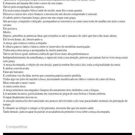
E demorou até reparar-lhe todo o resto de seu corpo.
Talvez pela estupefação da surpresa.
Ela usava uma simples blusa verde de tecido, nem frio e nem quente.
Deixava o inicio dos seios brancos a mostra em um decote comportado e sensual.
O cabelo preto e bastante longo, preso em um coque sem graça.
Seu pescoço, comprido e delgado, acompanhava e mostrava-se como uma torre de marfim em meio a uma
savana.
Ele gostava.
Muito.
Depois, percebeu as pernocas finas que estendia-se até o tamanco de salto que dava-lhe mais altura.
Ele levou horas, ali, observando-a.
A moça, que comia e comia a empada.
E olhava para os lados e falava, entre os intervalos de mordidas mastigação.
Tinha uma outra moça a acompanha-la, muito parecida.
Talvez até fosse igual, embora a idéia de que fosse mais alta predominasse.
Independentemente da semelhança, o rapaz em toda a sua atenção, pensou que jamais havia visto moça mais
sem graça.
A moça da empada, o objeto de seu desejo, parecia roubar-lhe toda a luz, toda a originalidade da outra.
E ambas conversavam.
Falavam bastante.
E conforme viu ela falar, notou que a menina parecia muito perdida.
Tinha algo no jeito de mecher a boca, misturando mordiscada no lábio e sorriso de canto de boca.
Meio educado e meio vazio.
A outra sorriu doce.
A moça terminou sua empada e limpou discretamente dois dedinhos com a lingua.
Levantaram da mesa, gesticularam em sincronia no pegar de suas bolsas e foram embora.
O rapaz finalmente moveu-se.
A emoção intensa foi desvanecendo aos poucos devolvendo a ele suas pacacidades normais de percepção de
tempo.
E olhando ao relógio o tempo se fez presente, mostrou-lhe que era muito tarde.
Tarde demais, para escapar da paixão avassaladora da primeira vista sobre a moça da empada.
Compartilhar